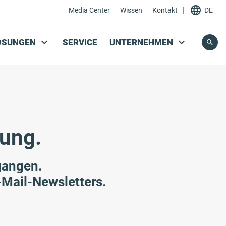
|
Media Center
Wissen
Kontakt
DE
Navigation überspringen
ÖSUNGEN
SERVICE
UNTERNEHMEN
dung.
gangen.
E-Mail-Newsletters.