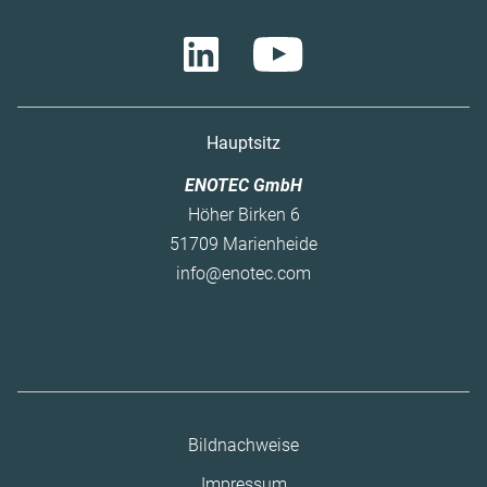
Hauptsitz
ENOTEC GmbH
Höher Birken 6
51709 Marienheide
info@enotec.com
Navigation
Bildnachweise
überspringen
Impressum