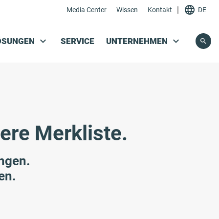
|
Media Center
Wissen
Kontakt
DE
Navigation überspringen
ÖSUNGEN
SERVICE
UNTERNEHMEN
ere Merkliste.
angen.
en.